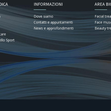
DICA
INFORMAZIONI
AREA BI
a
Dove siamo
Facial tr
Contatti e appuntamenti
Face musc
News e approfondimenti
Beauty tr
tare
llo Sport