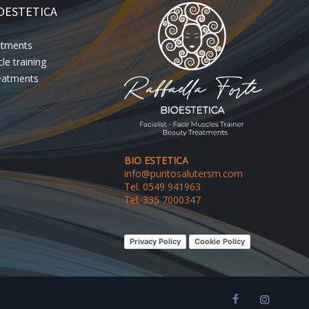
OESTETICA
eatments
le training
eatments
BIO ESTETICA
info@puntosalutersm.com
Tel. 0549 941963
Tel. 335 7000347
Privacy Policy
Cookie Policy