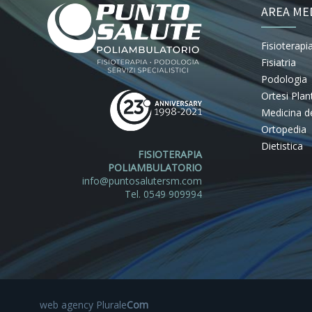
AREA ME
Fisioterapi
Fisiatria
Podologia
Ortesi Plan
Medicina de
Ortopedia
Dietistica
FISIOTERAPIA
POLIAMBULATORIO
info@puntosalutersm.com
Tel. 0549 909994
web agency
Plurale
Com