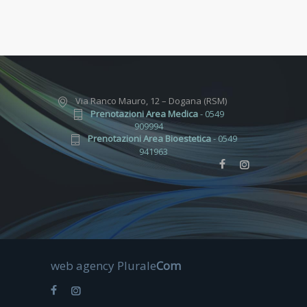
Via Ranco Mauro, 12 – Dogana (RSM)
Prenotazioni Area Medica
- 0549
909994
Prenotazioni Area Bioestetica
- 0549
941963
web agency
Plurale
Com