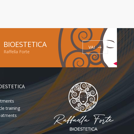
BIOESTETICA
VAI
Raffella Forte
OESTETICA
eatments
le training
eatments