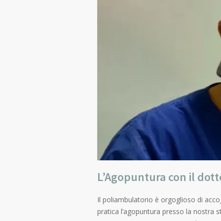
L’Agopuntura con il dott
Il poliambulatorio è orgoglioso di acco
pratica l’agopuntura presso la nostra s