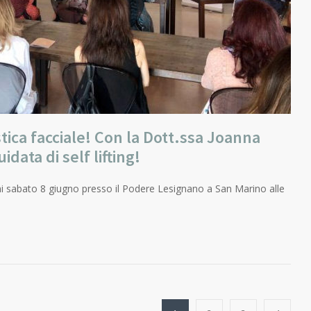
tica facciale! Con la Dott.ssa Joanna
data di self lifting!
ni sabato 8 giugno presso il Podere Lesignano a San Marino alle