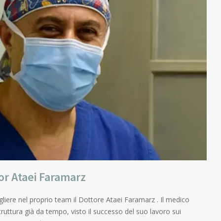
or Ataei Faramarz
gliere nel proprio team il Dottore Ataei Faramarz . Il medico
truttura già da tempo, visto il successo del suo lavoro sui