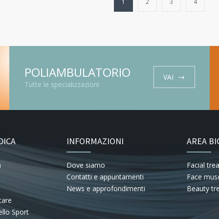
1
2
3
4
POLIAMBULATORIO
VAI
Tutte le specializzazioni
DICA
INFORMAZIONI
AREA BI
a
Dove siamo
Facial tr
Contatti e appuntamenti
Face musc
News e approfondimenti
Beauty tr
tare
llo Sport