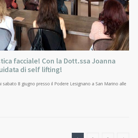
tica facciale! Con la Dott.ssa Joanna
data di self lifting!
ni sabato 8 giugno presso il Podere Lesignano a San Marino alle