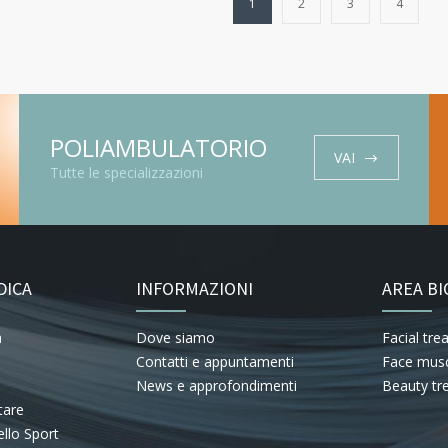
1
2
3
4
POLIAMBULATORIO
VAI
Tutte le specializzazioni
DICA
INFORMAZIONI
AREA BI
a
Dove siamo
Facial tr
Contatti e appuntamenti
Face musc
News e approfondimenti
Beauty tr
tare
llo Sport