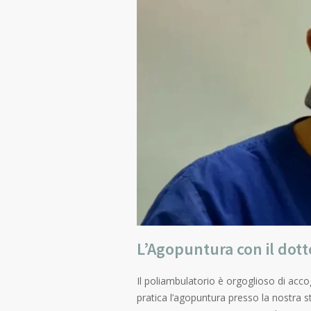
L’Agopuntura con il dott
Il poliambulatorio è orgoglioso di acco
pratica l’agopuntura presso la nostra s