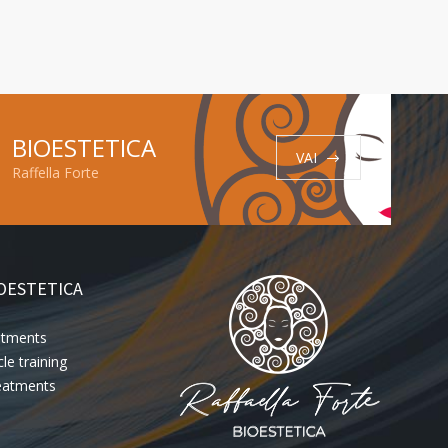
BIOESTETICA
VAI
Raffella Forte
OESTETICA
eatments
le training
eatments