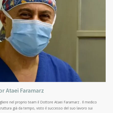
or Ataei Faramarz
gliere nel proprio team il Dottore Ataei Faramarz . Il medico
truttura già da tempo, visto il successo del suo lavoro sui