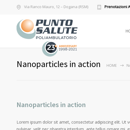
Via Ranco Mauro, 12 – Dogana (RSM)
Prenotazioni 
H
Nanoparticles in action
HOME
N
Nanoparticles in action
Lorem ipsum dolor sit amet, consectetur adipiscing elit. Ut 
pulvinar, velit nec pharetra interdum, ante tellus ornare mi, et