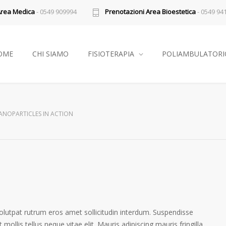
Area Medica
- 0549 909994
Prenotazioni Area Bioestetica
- 0549 94
OME
CHI SIAMO
FISIOTERAPIA
POLIAMBULATORI
ANOPARTICLES IN ACTION
volutpat rutrum eros amet sollicitudin interdum. Suspendisse
 mollis tellus neque vitae elit. Mauris adipiscing mauris fringilla