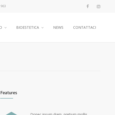
1963
O
BIOESTETICA
NEWS
CONTATTACI
Features
Donec ipsum diam, pretium mollis