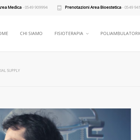
Area Medica
- 0549 909994
Prenotazioni Area Bioestetica
- 0549 94
OME
CHI SIAMO
FISIOTERAPIA
POLIAMBULATORI
RIAL SUPPLY